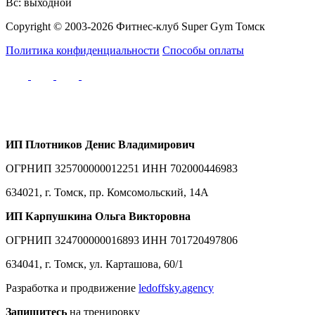
Вс: выходной
Copyright © 2003-2026 Фитнес-клуб Super Gym Томск
Политика конфиденциальности
Способы оплаты
ИП
Плотников Денис
В
ладимирович
ОГРНИП 325700000012251 ИНН 702000446983
634021, г. Томск, пр. Комсомольский, 14А
ИП Карпушкина Ольга Викторовна
ОГРНИП 324700000016893 ИНН 701720497806
634041, г. Томск, ул. Карташова, 60/1
Разработка и продвижение
ledoffsky.agency
Запишитесь
на тренировку