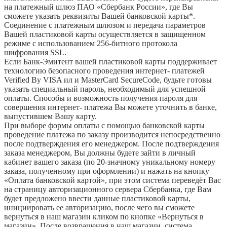
на платежный шлюз ПАО «Сбербанк России», где Вы
сможете указать реквизиты Вашей банковской карты*.
Соединение с платежным шлюзом и передача параметров
Вашей пластиковой карты осуществляется в защищенном
режиме с использованием 256-битного протокола
шифрования SSL.
Если Банк-Эмитент вашей пластиковой карты поддерживает
технологию безопасного проведения интернет- платежей
Verified By VISA ил и MasterCard SecureCode, будьте готовы
указать специальный пароль, необходимый для успешной
оплаты. Способы и возможность получения пароля для
совершения интернет- платежа Вы можете уточнить в банке,
выпустившем Вашу карту.
При выборе формы оплаты с помощью банковской карты
проведение платежа по заказу производится непосредственно
после подтверждения его менеджером. После подтверждения
заказа менеджером, Вы должны будете зайти в личный
кабинет вашего заказа (по 20-значному уникальному номеру
заказа, полученному при оформлении) и нажать на кнопку
«Оплата банковской картой», при этом система переведёт Вас
на страницу авторизационного сервера Сбербанка, где Вам
будет предложено ввести данные пластиковой карты,
инициировать ее авторизацию, после чего вы сможете
вернуться в наш магазин кликом по кнопке «Вернуться в
магазин». После возвращения в наш магазин, система