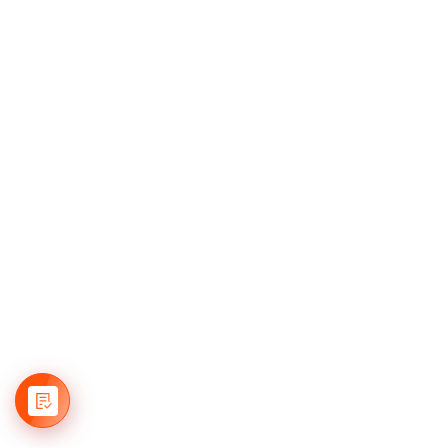
Цой Виктория
более 15 лет опыта работы
Комсомольский / Карташова
Персональный тренер